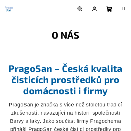
Přejít
na
obsah
Nákupní
Hledat
Přihlášení
O NÁS
košík
PragoSan – Česká kvalita
čisticích prostředků pro
domácnosti i firmy
PragoSan je značka s více než stoletou tradicí
zkušeností, navazující na historii společnosti
Barvy a laky. Jako součást firmy Pragochema
přináší PragoSan české čisticí prostředky pro