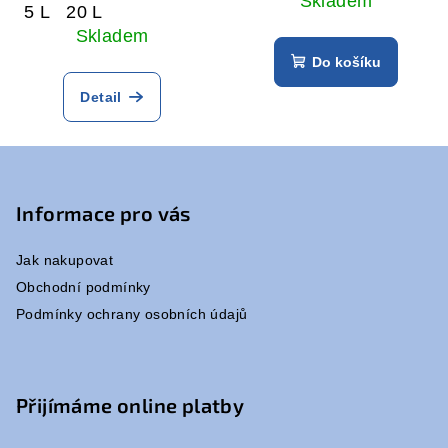
Skladem
5 L
20 L
Skladem
Do košíku
Detail
Z
á
p
Informace pro vás
a
Jak nakupovat
t
Obchodní podmínky
í
Podmínky ochrany osobních údajů
Přijímáme online platby