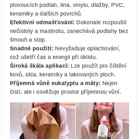
plovoucích podlah, lina, vinylu, dlažby, PVC,
keramiky a dalších povrchů.
Efektivní odmašťování:
Dokonale rozpouští
nečistoty a mastnotu, zanechává podlahy bez
šmouh a stop.
Snadné použití:
Nevyžaduje oplachování,
což ušetří čas a energii při úklidu.
Široká škála aplikací:
Lze použít pro čištění
kovů, skla, keramiky a lakovaných ploch.
Příjemná vůně eukalyptu a máty:
Nejen
čistí, ale i osvěžuje prostor příjemnou vůní.