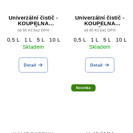
Univerzální čistič -
Univerzální čistič -
KOUPELNA
KOUPELNA
KUCHYNĚ Citrus
KUCHYNĚ eukalypt
od 65 Kč bez DPH
od 65 Kč bez DPH
0,5 L
1 L
5 L
10 L
0,5 L
1 L
5 L
10 L
Skladem
Skladem
Detail
Detail
Novinka