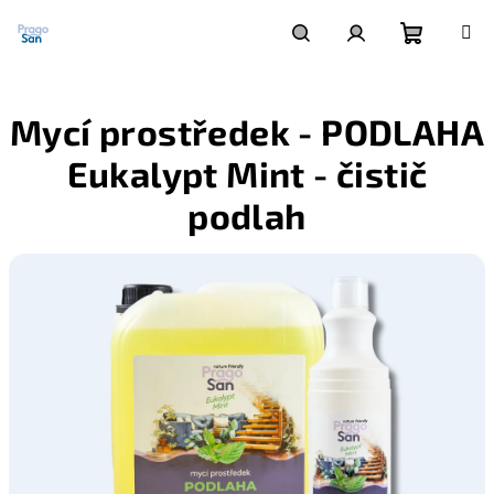
Přejít
na
obsah
Nákupn
Hledat
Přihlášení
Mycí prostředek - PODLAHA
košík
Eukalypt Mint - čistič
podlah