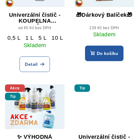
Univerzální čistič -
🎁Dárkový Balíček🎁
KOUPELNA
KUCHYNĚ Citrus
od 65 Kč bez DPH
229 Kč bez DPH
Skladem
0,5 L
1 L
5 L
10 L
Skladem
Do košíku
Detail
Akce
Tip
Tip
✨ VÝHODNÁ
Univerzální čistič -