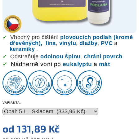
✓
Vhodný pro čištění
plovoucích podlah (kromě
dřevěných),
lina
,
vinylu
,
dlažby
,
PVC
a
keramiky
.
✓
Odstraňuje
odolnou špínu
,
chrání povrch
✓
Nádherně voní po
eukalyptu
a
mát
VARIANTA:
od
131,89 Kč