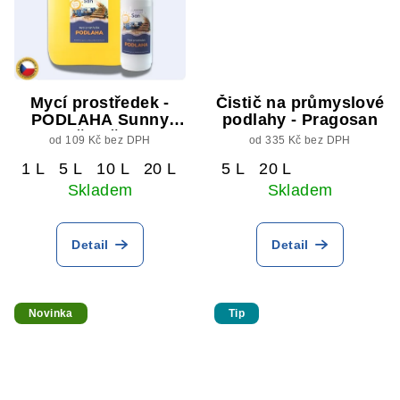
Mycí prostředek -
Čistič na průmyslové
PODLAHA Sunny
podlahy - Pragosan
Time - čistič podlah
od 109 Kč bez DPH
od 335 Kč bez DPH
1 L
5 L
10 L
20 L
5 L
20 L
Skladem
Skladem
Detail
Detail
Novinka
Tip