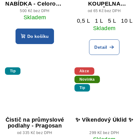
NABÍDKA - Celoroční
KOUPELNA
úklid ✨
KUCHYNĚ eukalypt
500 Kč bez DPH
od 65 Kč bez DPH
Skladem
0,5 L
1 L
5 L
10 L
Skladem
Do košíku
Detail
Tip
Akce
Novinka
Tip
Čistič na průmyslové
✨ Víkendový Úklid ✨
podlahy - Pragosan
od 335 Kč bez DPH
299 Kč bez DPH