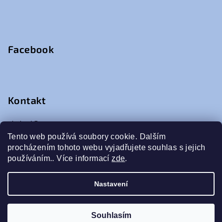
Facebook
Kontakt
obchod
@
pragosan.com
+420 271 082 363
Tento web používá soubory cookie. Dalším
procházením tohoto webu vyjadřujete souhlas s jejich
používáním.. Více informací
zde
.
Nastavení
Copyright 2026
PragoSan
. Všechna práva vyhrazena.
Vytvořil Shoptet
Souhlasím