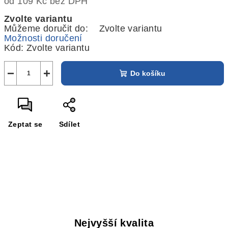
od
109 Kč
bez DPH
Měrná
Zvolte variantu
cena:
Můžeme doručit do:
Zvolte variantu
Možnosti doručení
Kód:
Zvolte variantu
−
+
Do košíku
Zeptat se
Sdílet
Nejvyšší kvalita