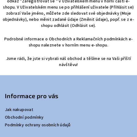
odkaz "Zaregistrovat se " v Uživatelském menu v horní části e-
shopu. V Uživatelském menu se po přihlášení uživatele (Přihlásit se)
zobrazí Vaše jméno, můžete zde sledovat své objednávky (Moje
objednávky), nebo měnit zadané údaje (Změnit údaje), popř. se z e-
shopu odhlásit (Odhlásit se).
Podrobné informace o Obchodních a Reklamačních podmínkách e-
shopu naleznete v horním menu e-shopu.
Jsme rádi, že jste si vybrali náš obchod a těšíme se na Vaši příští
návštěvu!
Z
á
p
Informace pro vás
a
Jak nakupovat
t
Obchodní podmínky
í
Podmínky ochrany osobních údajů