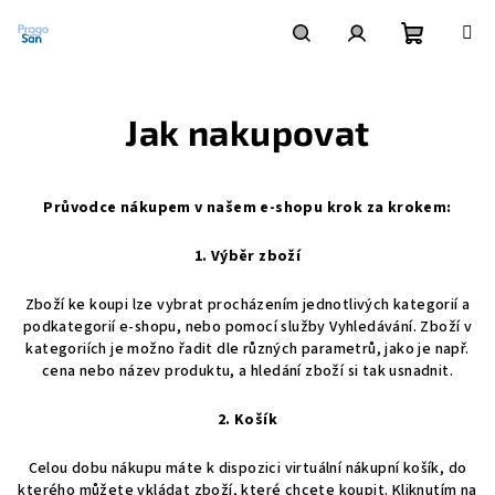
Přejít
na
obsah
Nákupní
Hledat
Přihlášení
Jak nakupovat
košík
Průvodce nákupem v našem e-shopu krok za krokem:
1. Výběr zboží
Zboží ke koupi lze vybrat procházením jednotlivých kategorií a
podkategorií e-shopu, nebo pomocí služby Vyhledávání. Zboží v
kategoriích je možno řadit dle různých parametrů, jako je např.
cena nebo název produktu, a hledání zboží si tak usnadnit.
2. Košík
Celou dobu nákupu máte k dispozici virtuální nákupní košík, do
kterého můžete vkládat zboží, které chcete koupit. Kliknutím na