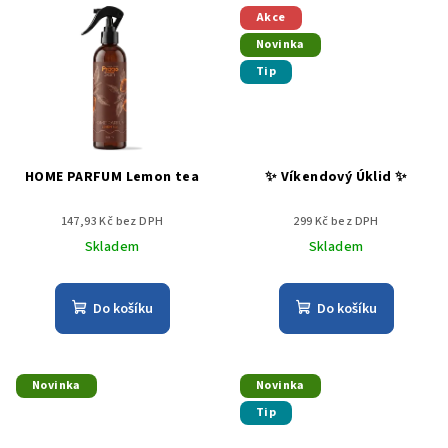
Akce
Novinka
Tip
HOME PARFUM Lemon tea
✨ Víkendový Úklid ✨
147,93 Kč bez DPH
299 Kč bez DPH
Skladem
Skladem
Do košíku
Do košíku
Novinka
Novinka
Tip