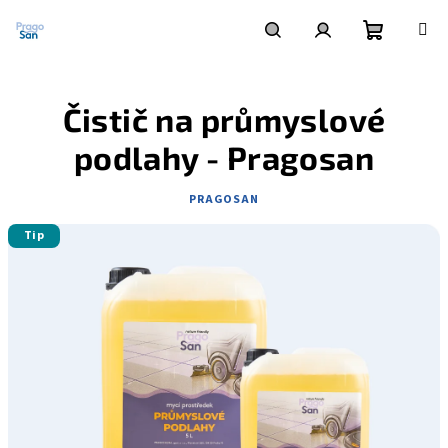
Přejít
na
obsah
Nákupní
Hledat
Přihlášení
Čistič na průmyslové
košík
podlahy - Pragosan
PRAGOSAN
Tip