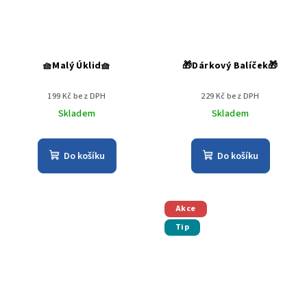
🧺Malý Úklid🧺
🎁Dárkový Balíček🎁
199 Kč bez DPH
229 Kč bez DPH
Skladem
Skladem
Do košíku
Do košíku
Akce
Tip