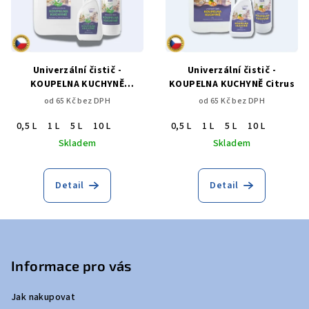
Univerzální čistič -
Univerzální čistič -
KOUPELNA KUCHYNĚ
KOUPELNA KUCHYNĚ Citrus
eukalypt
od 65 Kč bez DPH
od 65 Kč bez DPH
0,5 L
1 L
5 L
10 L
0,5 L
1 L
5 L
10 L
Skladem
Skladem
Detail
Detail
Z
á
p
Informace pro vás
a
Jak nakupovat
t