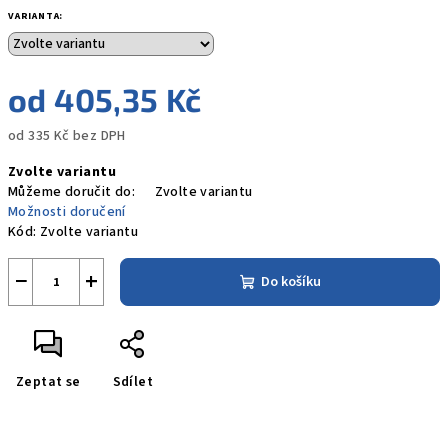
VARIANTA:
od
405,35 Kč
od
335 Kč
bez DPH
Měrná
Zvolte variantu
cena:
Můžeme doručit do:
Zvolte variantu
Možnosti doručení
Kód:
Zvolte variantu
−
+
Do košíku
Zeptat se
Sdílet