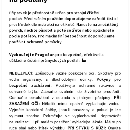
Přípravek je přednostně určen pro strojní čištění
podlah.
Před ručním použitím doporučujeme naředit čisticí
prostředek dle instrukcí na etiketě. Naneste na znečištěný
povrch, nechte působit a poté setřete nebo opláchněte
podle potřeby. Pro maximální bezpečnost doporučujeme
používat ochranné pomůcky.
Vyzkoušejte PragoSan
pro bezpečné, efektivní a
důkladné čištění průmyslových podlah. 🏭
NEBEZPEČÍ:
Způsobuje vážné poškození očí. Škodlivý pro
vodní organismy, s dlouhodobými účinky.
Pokyny pro
bezpečné zacházení:
Používejte ochranné rukavice a
ochranné brýle. Zabraňte uvolnění do životního prostředí.
Odstraňte obsah/obal v souladu s platnými předpisy.
PŘI
ZASAŽENÍ OČÍ:
Několik minut opatrně vyplachujte vodou.
Vyjměte kontaktní čočky, jsou-li nasazeny a pokud je lze
vyjmout snadno. Pokračujte ve vyplachování. Neprovádět
neutralizaci. I při malém postižení vyhledejte lékaře! Mějte po
ruce obal nebo štítek výrobku.
PŘI STYKU S KŮŽÍ:
Omyjte