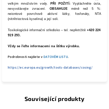
velkým množstvím vody.
PŘI POŽITÍ:
Vypláchněte ústa,
nevyvolávejte zvracení.
OBSAHUJE
méně než 5 %:
neiontové povrchově aktivní látky, fosfonáty, NTA
(nitriltrioctová kyselina) a její soli.
Toxikologické informační středisko – tel. nepřetržitě
+420 224
919 293.
Vždy se řiďte informacemi na štítku výrobku.
Podrobnosti najdete v
DATOVÉM LISTU
.
https://ec.europa.eu/growth/tools-databases/cosing/
Související produkty