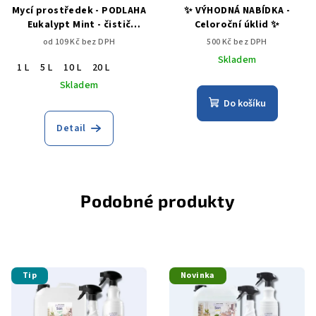
Mycí prostředek - PODLAHA
✨ VÝHODNÁ NABÍDKA -
Eukalypt Mint - čistič
Celoroční úklid ✨
podlah
od 109 Kč bez DPH
500 Kč bez DPH
Skladem
1 L
5 L
10 L
20 L
Skladem
Do košíku
Detail
Podobné produkty
Tip
Novinka