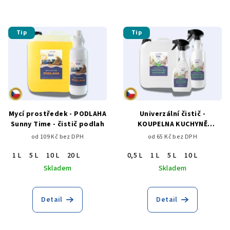
Tip
Tip
Mycí prostředek - PODLAHA
Univerzální čistič -
Sunny Time - čistič podlah
KOUPELNA KUCHYNĚ
eukalypt
od 109 Kč bez DPH
od 65 Kč bez DPH
1 L
5 L
10 L
20 L
0,5 L
1 L
5 L
10 L
Skladem
Skladem
Detail
Detail